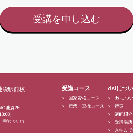
受講コース
dsiにつ
池袋駅前校
国家資格コース
dsiにつ
産業・空撮コース
特徴
MO池袋2F
講師紹介
18:00）
ない場合があります。
受講場所
入学まで